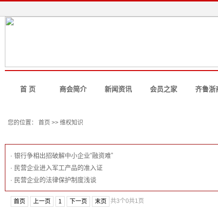
首 页
商会简介
新闻资讯
会员之家
齐鲁浙
您的位置： 首页 >> 维权知识
维权知识
·
银行争相出招破解中小企业“融资难”
·
民营企业进入军工产品的准入证
·
民营企业的法律保护制度浅谈
共3个
0
共1页
首页
上一页
1
下一页
末页